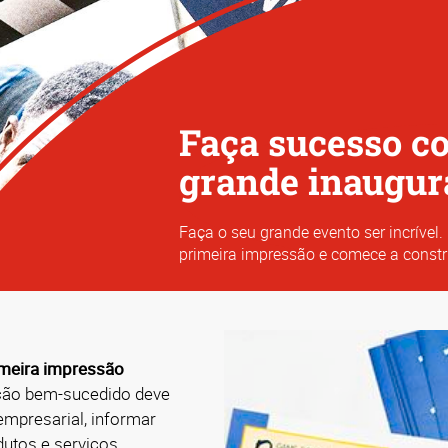
Faça sucesso c
grande inaugur
Faça o seu grande evento ser incrível
primeira impressão e comece a constru
meira impressão
ação bem-sucedido deve
mpresarial, informar
dutos e serviços,