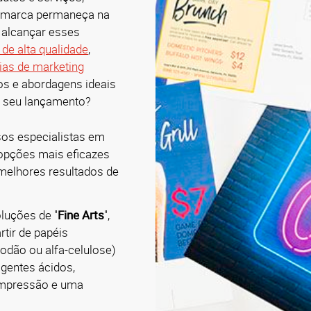
a marca permaneça na
 alcançar esses
 de alta qualidade
,
ias de marketing
os e abordagens ideais
o seu lançamento?
sos especialistas em
opções mais eficazes
 melhores resultados de
luções de "
Fine Arts
",
tir de papéis
godão ou alfa-celulose)
gentes ácidos,
impressão e uma