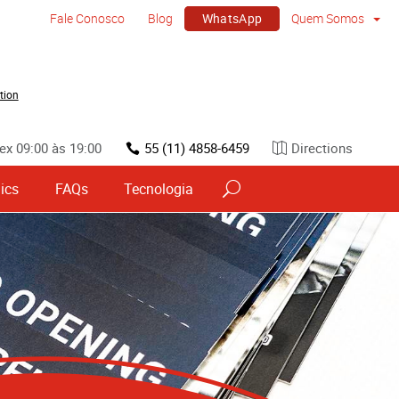
WhatsApp
Fale Conosco
Blog
Quem Somos
tion
ex 09:00 às 19:00
55 (11) 4858-6459
Directions
ics
FAQs
Tecnologia
vos
Sinalização por tipo e material