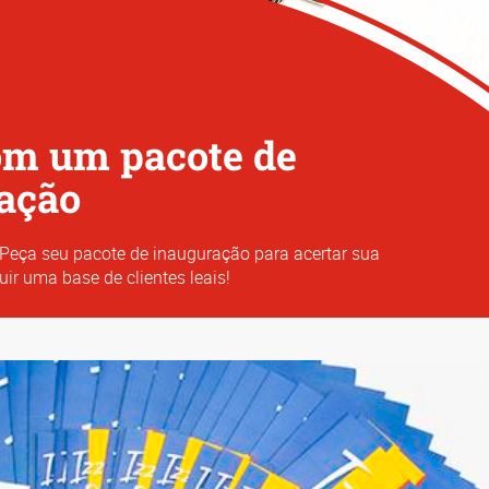
om um pacote de
ação
. Peça seu pacote de inauguração para acertar sua
ir uma base de clientes leais!