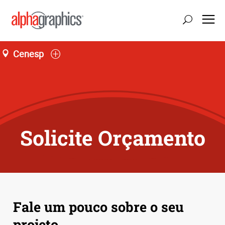
Cenesp
Loja L66, Jardim São Luís
Seg-Sex 09:00 às 19:00
55 (11) 4858-6459
Solicite Orçamento
Fale um pouco sobre o seu
projeto.