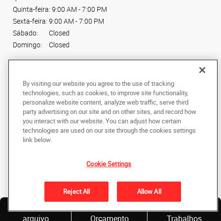
Quinta-feira:
9:00 AM - 7:00 PM
Sexta-feira:
9:00 AM - 7:00 PM
Sábado:
Closed
Domingo:
Closed
Conecte-se conosco
By visiting our website you agree to the use of tracking
technologies, such as cookies, to improve site functionality,
personalize website content, analyze web traffic, serve third
party advertising on our site and on other sites, and record how
you interact with our website. You can adjust how certain
Copyright © 2024 AlphaGraphics Printshops do Brasil. Todos os direitos
technologies are used on our site through the cookies settings
reservados.
link below.
Av. Maria Coelho Aguiar, 215, Piso Shopping
,
Loja L66, Jardim São Luís
,
Sao
Paulo
05805-000
BR
Cookie Settings
Back to Top
Reject All
Allow All
Política de Privacidade
Envie um
Solicite
Nossos
arquivo
Orçamento
Trabalhos