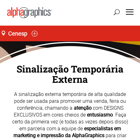
Cenesp
Loja L66, Jardim São Luís
Seg-Sex 09:00 às 19:00
55 (11) 4858-6459
Sinalização Temporária
Externa
A sinalização externa temporária de alta qualidade
pode ser usada para promover uma venda, feira ou
conferência, chamando a
atenção
com DESIGNS
EXCLUSIVOS em cores cheios de
entusiasmo
. Faça
certo da primeira vez (e todas as vezes depois disso)
em parceria com a equipe de
especialistas em
marketing e impressão da AlphaGraphics
para criar