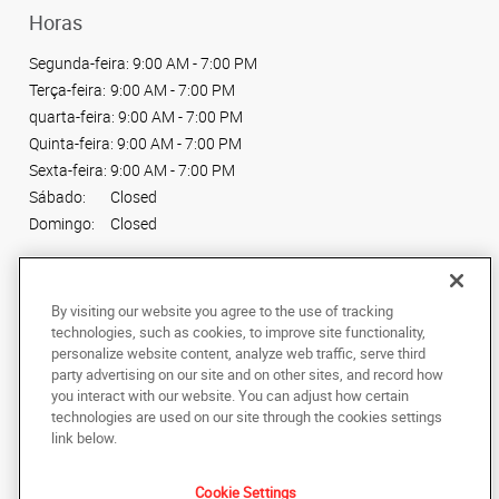
Horas
Segunda-feira:
9:00 AM - 7:00 PM
Terça-feira:
9:00 AM - 7:00 PM
quarta-feira:
9:00 AM - 7:00 PM
Quinta-feira:
9:00 AM - 7:00 PM
Sexta-feira:
9:00 AM - 7:00 PM
Sábado:
Closed
Domingo:
Closed
Conecte-se conosco
By visiting our website you agree to the use of tracking
technologies, such as cookies, to improve site functionality,
personalize website content, analyze web traffic, serve third
party advertising on our site and on other sites, and record how
you interact with our website. You can adjust how certain
Copyright © 2024 AlphaGraphics Printshops do Brasil. Todos os direitos
technologies are used on our site through the cookies settings
reservados.
link below.
Av. Maria Coelho Aguiar, 215, Piso Shopping
,
Loja L66, Jardim São Luís
,
Sao
Paulo
05805-000
BR
Cookie Settings