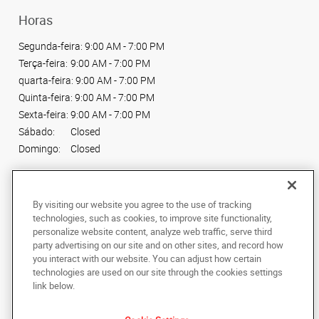
Horas
Segunda-feira:
9:00 AM - 7:00 PM
Terça-feira:
9:00 AM - 7:00 PM
quarta-feira:
9:00 AM - 7:00 PM
Quinta-feira:
9:00 AM - 7:00 PM
Sexta-feira:
9:00 AM - 7:00 PM
Sábado:
Closed
Domingo:
Closed
Conecte-se conosco
By visiting our website you agree to the use of tracking
technologies, such as cookies, to improve site functionality,
personalize website content, analyze web traffic, serve third
party advertising on our site and on other sites, and record how
you interact with our website. You can adjust how certain
Copyright © 2024 AlphaGraphics Printshops do Brasil. Todos os direitos
technologies are used on our site through the cookies settings
reservados.
link below.
Av. Maria Coelho Aguiar, 215, Piso Shopping
,
Loja L66, Jardim São Luís
,
Sao
Paulo
05805-000
BR