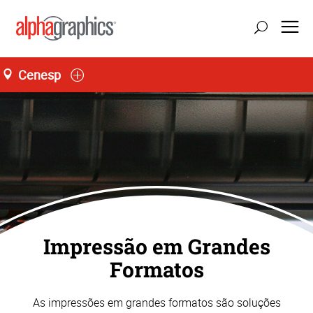
Cenesp
Loja L66, Jardim São Luís
Seg-Sex 09:00 às 19:00
55 (11) 4858-6459
Impressão em Grandes
Formatos
As impressões em grandes formatos são soluções