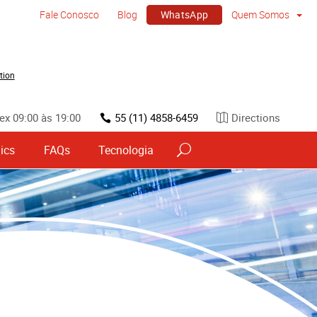
WhatsApp
Fale Conosco
Blog
Quem Somos
tion
ex 09:00 às 19:00
55 (11) 4858-6459
Directions
ics
FAQs
Tecnologia
vos
Sinalização por tipo e material