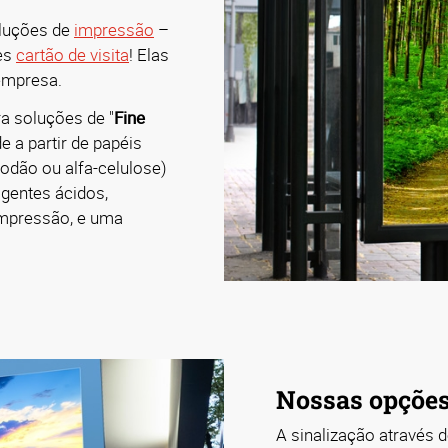
oluções de
impressão
–
es
cartão de visita
! Elas
empresa.
a soluções de "
Fine
e a partir de papéis
godão ou alfa-celulose)
gentes ácidos,
impressão, e uma
Nossas opções 
A sinalização através d