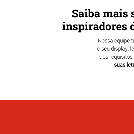
Saiba mais s
inspiradores 
Nossa equipe tr
o seu display; 
e os requisitos
suas let