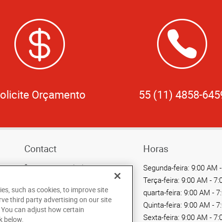
olicite Orçamento
55 (11) 4858-645
Contact
Horas
Call Us 55 (11) 4858-6459
Segunda-feira:
9:00 AM -
Terça-feira:
9:00 AM - 7
Send an Email
ies, such as cookies, to improve site
quarta-feira:
9:00 AM - 7
Av. Maria Coelho Aguiar,
rve third party advertising on our site
Quinta-feira:
9:00 AM - 7
. You can adjust how certain
215
Sexta-feira:
9:00 AM - 7
k below.