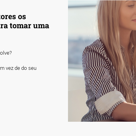
tores os
ara tomar uma
olve?
em vez de do seu