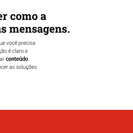
er como a
uas mensagens.
ue você precisa
ção é claro e
iar
conteúdo
ecer as soluções