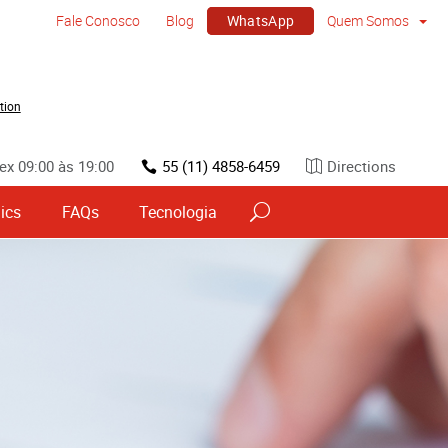
WhatsApp
Fale Conosco
Blog
Quem Somos
tion
ex 09:00 às 19:00
55 (11) 4858-6459
Directions
ics
FAQs
Tecnologia
vos
Sinalização por tipo e material