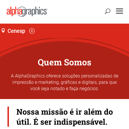
Cenesp
Loja L66, Jardim São Luís
Seg-Sex 09:00 às 19:00
55 (11) 4858-6459
Quem Somos
A AlphaGraphics oferece soluções personalizadas de
impressão e marketing, gráficas e digitais, para que
você seja notado e faça negócios.
Nossa missão é ir além do
útil. É ser indispensável.