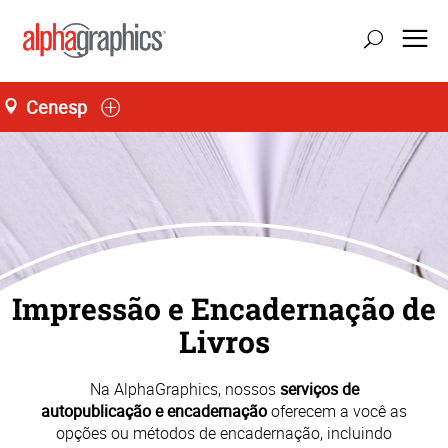
Cenesp
Loja L66, Jardim São Luís
Seg-Sex 09:00 às 19:00
55 (11) 4858-6459
Impressão e Encadernação de
Livros
Na AlphaGraphics, nossos
serviços de
autopublicação e encadernação
oferecem a você as
opções ou métodos de encadernação, incluindo