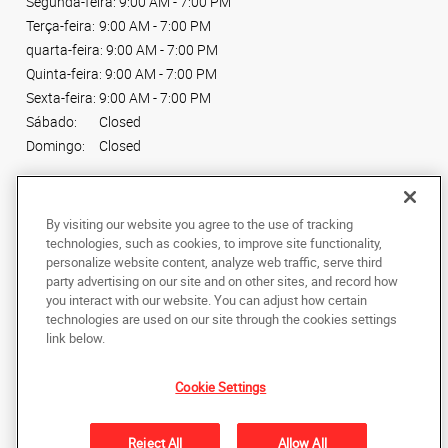
Segunda-feira:
9:00 AM - 7:00 PM
Terça-feira:
9:00 AM - 7:00 PM
quarta-feira:
9:00 AM - 7:00 PM
Quinta-feira:
9:00 AM - 7:00 PM
Sexta-feira:
9:00 AM - 7:00 PM
Sábado:
Closed
Domingo:
Closed
Conecte-se conosco
By visiting our website you agree to the use of tracking
technologies, such as cookies, to improve site functionality,
personalize website content, analyze web traffic, serve third
party advertising on our site and on other sites, and record how
you interact with our website. You can adjust how certain
Copyright © 2024 AlphaGraphics Printshops do Brasil. Todos os direitos
technologies are used on our site through the cookies settings
reservados.
link below.
Av. Maria Coelho Aguiar, 215, Piso Shopping
,
Loja L66, Jardim São Luís
,
Sao
Paulo
05805-000
BR
Cookie Settings
Back to Top
Reject All
Allow All