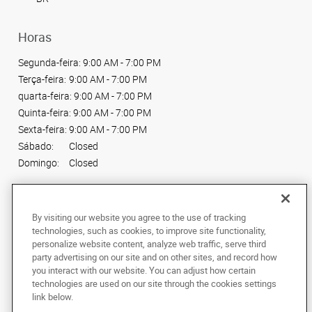
Horas
Segunda-feira:
9:00 AM - 7:00 PM
Terça-feira:
9:00 AM - 7:00 PM
quarta-feira:
9:00 AM - 7:00 PM
Quinta-feira:
9:00 AM - 7:00 PM
Sexta-feira:
9:00 AM - 7:00 PM
Sábado:
Closed
Domingo:
Closed
Conecte-se conosco
By visiting our website you agree to the use of tracking
technologies, such as cookies, to improve site functionality,
personalize website content, analyze web traffic, serve third
party advertising on our site and on other sites, and record how
you interact with our website. You can adjust how certain
Copyright © 2024 AlphaGraphics Printshops do Brasil. Todos os direitos
technologies are used on our site through the cookies settings
reservados.
link below.
Av. Maria Coelho Aguiar, 215, Piso Shopping
,
Loja L66, Jardim São Luís
,
Sao
Paulo
05805-000
BR